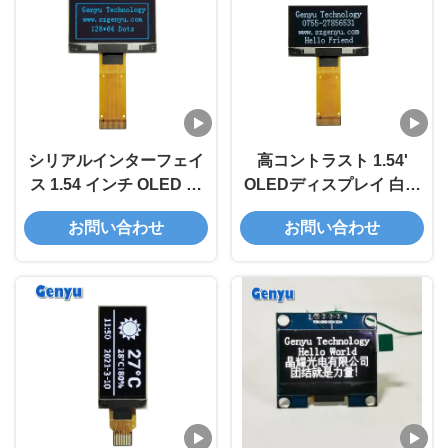
シリアルインターフェイ
高コントラスト 1.54'
ス 1.54 インチ OLED デ
OLEDディスプレイ 白色
ィスプレイ パネル 青色
128x64 解像度 SPD0301
お問い合わせ
お問い合わせ
128x64 点 24PIN
24ピン FPC