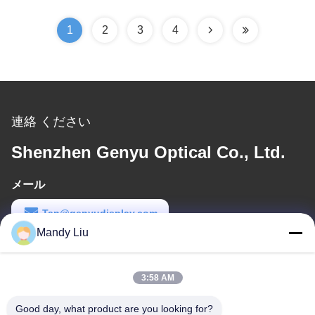
1
2
3
4
連絡 ください
Shenzhen Genyu Optical Co., Ltd.
メール
Tan@genyudisplay.com
Mandy Liu
労働時間
9:00-18:00
3:58 AM
住所
Good day, what product are you looking for?