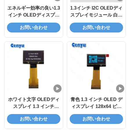
エネルギー効率の良い1.3
1.3インチ I2C OLEDディ
インチ OLEDディスプレ
スプレイモジュール 白色
イ ホワイトフォント
128x64 解像度 SH1106
お問い合わせ
お問い合わせ
128x64 ドット SSD1312
ホワイト文字 OLEDディ
青色 1.3 インチ OLED デ
スプレイ 1.3 インチ
ィスプレイ 128x64 ピク
128x64 ドット SH1106
セル SH1106 30PIN 長
お問い合わせ
お問い合わせ
30PIN FPC コネクタ
FPC ZIFタイプ