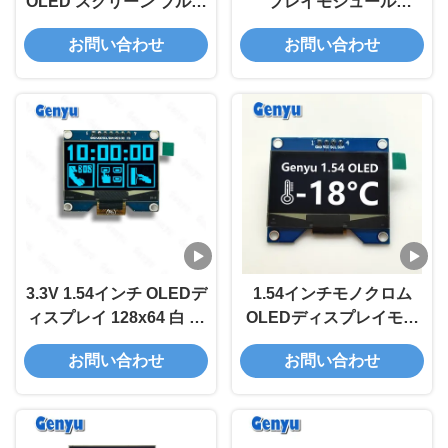
OLED スクリーン ブルー
プレイモジュール
大きい PCB ボード
128x32 OLEDスクリーン
お問い合わせ
お問い合わせ
128x64 I2C OLED ディス
SSD1305 24ピン FPCコ
プレイ
ネクタ
3.3V 1.54インチ OLEDデ
1.54インチモノクロム
ィスプレイ 128x64 白 青
OLEDディスプレイモジ
黄色 SPD0301ドライバ
ュール 128x64ドット
お問い合わせ
お問い合わせ
ーIC付き
CH1116 IICインターフェ
ース