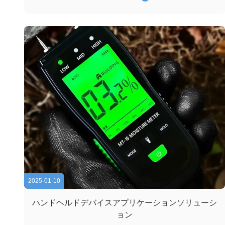
はすべての顧客に誠意を持って奉仕し,積極的に問題を解決
し,生産エンジニアリングの抜け穴を継続的に改善していま
す. カスタマイズ可能性:LCDのサイズ,色,接続方法,ドライ
バIC,タッチ機能などを カスタマイズできます 品質保証:継
続的なモニタリング、テストと検査: 機能性,耐久性,業界基
準の遵守を含む各バッチに対して厳格なテストを行いま
す.GenyuはISO...
2025-01-10
ハンドヘルドデバイスアプリケーションソリューシ
ョン