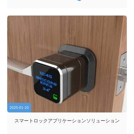
透明性,耐久性,エネルギー効率の良いディスプレイにより,
様々な産業で正確なデータ読み取りと信頼性の高いパフォ
ーマンスを確保できます産業用測定,環境監視,医療診断を
含む. 検知メーター用のジェニュウのLCD 高コントラスト
と読みやすさ 異なる照明条件下での優れた可視性太陽光で
読み取れる選択肢がある 高コントラスト比率で 鮮明で鮮
明な読み取りができます カスタマイズできる...
2025-01-10
スマートロックアプリケーションソリューション