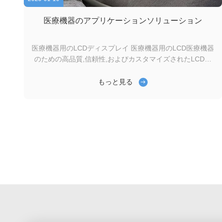
医療機器のアプリケーションソリューション
医療機器用のLCDディスプレイ 医療機器用のLCD医療機器
のための高品質,信頼性,およびカスタマイズされたLCDソ
リューションを提供します. 医療分野では,精度,耐久性,適
切な診断を保証するために重要ですGenyuのLCDディスプ
もっと見る
レイは 厳格な医療業界基準を満たすように設計されており
高コントラスト,エネルギー効率,長期安定性があります 医
療機器用ジェヌイ LCD 1高い明確性と可読性モノクロム
LCDで 鮮明で鮮明な数字とシンボルの表示を高解像度のカ
ラービジュアルとリアルタイムデータモニタリングのため
のTFTLCDとOLED.異なる角度から読みやすくするために
広い視角. 2超低電力消費量電池...