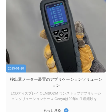
2025-01-10
検出器メーター装置のアプリケーションソリューシ
ョン
LCDディスプレイ OEM&ODM ワンストップアプリケーシ
ョンソリューションケース Genyuは20年の生産経験を持
つ主要なLCDメーカーであり,検出器計装置のための高品質
のLCDソリューションを提供します.これらのデバイスには
もっと見る