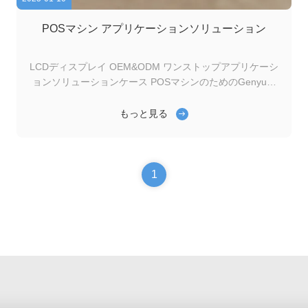
POSマシン アプリケーションソリューション
LCDディスプレイ OEM&ODM ワンストップアプリケーシ
ョンソリューションケース POSマシンのためのGenyuの
LCDソリューション 20年以上の経験を持つLCDメーカー
として,Genyuは,高性能,耐久性,およびエネルギー効率の良
もっと見る
いLCDソリューションを販売点 (POS) 機器に提供してい
ます.反応する取引効率,ユーザーインタラクション,および
小売,ホスピタリティ,金融部門の顧客体験を向上させるた
めの長持ちのディスプレイです. POSマシン用のジェニュ
1
ウのLCD 1高い明確性と可読性 鋭いフルカラータッチスク
リーンとグラフィックインターフェース用のTFTLCDと
OLED モノクロ...