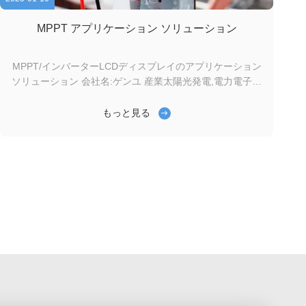
MPPT アプリケーション ソリューション
MPPT/インバーターLCDディスプレイのアプリケーション
ソリューション 会社名:ゲンユ 産業太陽光発電,電力電子機
器 製品:MPPT/インバーターシステム用のLCDディスプレ
イ MPPTインバーターは 太陽光発電システムの最大効率
もっと見る
の稼働を保証する上で重要な役割を果たします 20年の
LCD製造経験を持つ GenyuはMPPT/インバーター用の可
変LCDディスプレイ. 20年の経験: LCD 製造における20年
以上の経験により,私たちは高性能で信頼性の高いディスプ
レイの開発に 卓越した専門知識をもたらします. パーソナ
ライゼーション: Genyuは,MPPT/インバーターのユニーク
なニーズを満た...