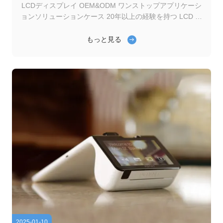
LCDディスプレイ OEM&ODM ワンストップアプリケーシ
ョンソリューションケース 20年以上の経験を持つ LCD メ
ーカーとして,Genyuはスマートロックのためのカスタマイ
ズされた高性能 LCD ソリューションを提供しています.ユ
もっと見る
ーザー体験を向上させるためセキュリティと機能性につい
て スマートロック用のジェニュウのLCDの特徴 1. 鮮明で
高コントラストのディスプレイ 断面LCDとドットマトリッ
クスLCDは,明確な数字とシンボルの表示を可能にします.
高解像度のタッチインターフェースのためのTFTとOLED
ディスプレイ 低照明条件で読みやすくするために高コント
ラスト. 2超低電力消費量 ...
2025-01-10