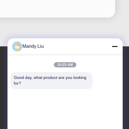
Mandy Liu
10:25 AM
住所
Good day, what product are you looking 
アドレス
for?
5階8階 華フェン国際スマートメイドシティ シャジンバ
オアン シェンゼン 広東 中国
テレ
86-755-27856531