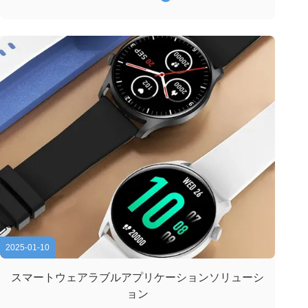
性と効率性の高いディスプレイソリューションが必要で
す.LCDパネルの製造で20年の経験がある工業用メーター
や機器で使用するのに理想的な高品質のLCDディスプレイ
を提供します. 私たちのディスプレイは,優れた読みやすさ,
耐久性,エネルギー効率産業用アプリケーションの独特のニ
ーズに合わせた ジェニューのLCDパネルは,様々な産業用
アプリケーションのために正確なリアルタイムデータ...
2025-01-10
スマートウェアラブルアプリケーションソリューシ
ョン