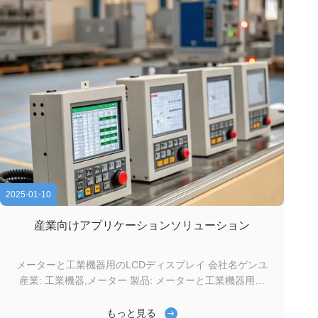
2025-01-10
産業向けアプリケーションソリューション
メーターと工業機器用のLCDディスプレイ 会社名ゲンユ
産業: 工業機器,メーター 製品: メーターと工業機器用の
LCDディスプレイ 工業機器やメーターには,正確なデータ
表示,使いやすさ,厳しい作業環境での長寿を保証する信頼
もっと見る