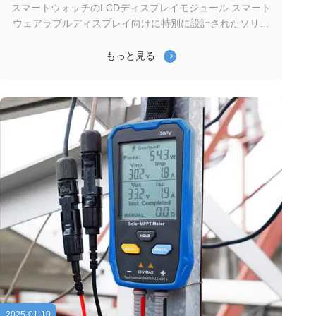
スマートウォッチのLCDディスプレイモジュール スマート
ウェアラブルディスプレイ向けに特別に設計されたソリュ
ーション スクリーンモジュールのサイズは0.9インチから4
インチまで ブレスレットからスマートウォッチ IPS TFT
もっと見る
LCD 全視角 高明度のTFTディスプレイ 16.7M までの色深
さ TFT LCD ディスプレイ オーダーメイド 極度の作業温
度 (−30°C~+80°C) オーダーメイド 超薄厚さ (1.5mm) カス
タムタッチパネルとカバー (反光,反指紋) 欠陥率は0.3% ス
マートウェアラブル市場は 急速に発展しており 消費者は
優雅で機能的で エネルギー効率の良いデバイスを ...
2025-01-10