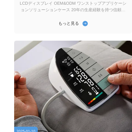
LCDディスプレイ OEM&ODM ワンストップアプリケーシ
ョンソリューションケース 20年の生産経験を持つ信頼さ
れるLCDメーカーであるGenyuは,手持ちデバイスのための
カスタマイズされた高性能LCDソリューションを提供して
もっと見る
います.これらのデバイスは軽量,耐久性,エネルギー効率工
業,医療,消費者電子機器,屋外での最適なパフォーマンスを
確保するための高可視性ディスプレイ. ハンドヘルドデバ
イス向けジェニュウのLCDの特徴 1高い可読性と可視性 陽
光で読めるオプション 高コントラストと広い視角で読みや
すい. 抗輝や反射性コーティングが利用可能 2超低電力消
費量 モノクロムLCD,TFTLCDデ...
2025-01-10