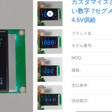
カスタマイズ
い数字 7セグメ
4.5V供給
ブランド名:
モデル番号:
MOQ:
価格:
支払条件:
供給能力: