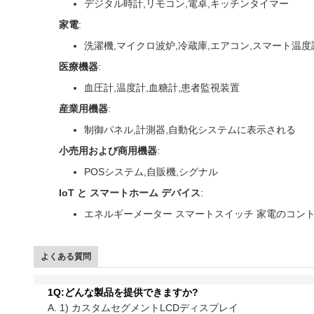
デジタル時計,リモコン,電卓,キッチンタイマー
家電
:
洗濯機,マイクロ波炉,冷蔵庫,エアコン,スマート温
医療機器
:
血圧計,温度計,血糖計,患者監視装置
産業用機器
:
制御パネル,計測器,自動化システムに表示される
小売用および商用機器
:
POSシステム,自販機,シグナル
IoT と スマートホーム デバイス
:
エネルギーメーター スマートスイッチ 家電のコン
よくある質問
1Q:どんな製品を提供できますか?
A. 1) カスタムセグメントLCDディスプレイ