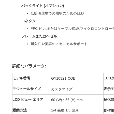
バックライト (オプション)
:
低照明環境での照明のためのLED
コネクタ
:
FPC,ピン,またはケーブル接続,マイクロコントロ
フレームまたはベゼル
:
耐久性や美容のメカニカルサポート
詳細なパラメータ:
モデル番号
LCD
GY10321-COB
モジュールサイズ
表示
カスタマイズ
LCD ビュー エリア
極化
60 (W) * 36 (H) mm
駆動方法
1/4 義務 1/3 偏見
動作