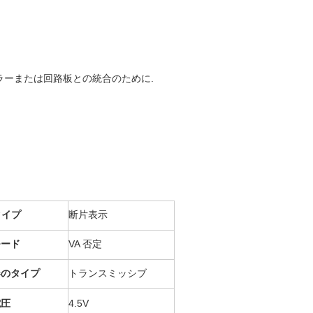
ーラーまたは回路板との統合のために.
タイプ
断片表示
モード
VA 否定
器のタイプ
トランスミッシブ
電圧
4.5V