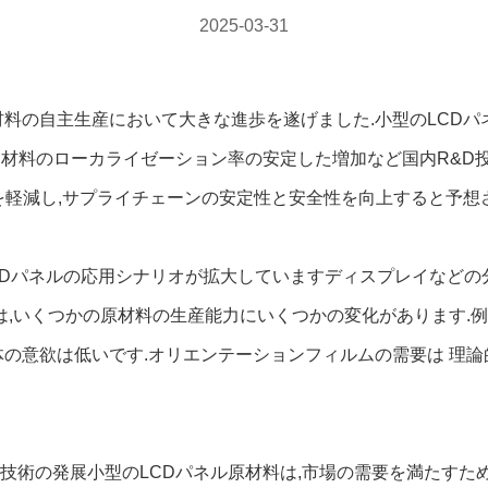
2025-03-31
料の自主生産において大きな進歩を遂げました.小型のLCDパ
SI 材料のローカライゼーション率の安定した増加など国内R&
を軽減し,サプライチェーンの安定性と安全性を向上すると予想
CDパネルの応用シナリオが拡大していますディスプレイなどの
,いくつかの原材料の生産能力にいくつかの変化があります.例えば
体の意欲は低いです.オリエンテーションフィルムの需要は 理
技術の発展小型のLCDパネル原材料は,市場の需要を満たすた