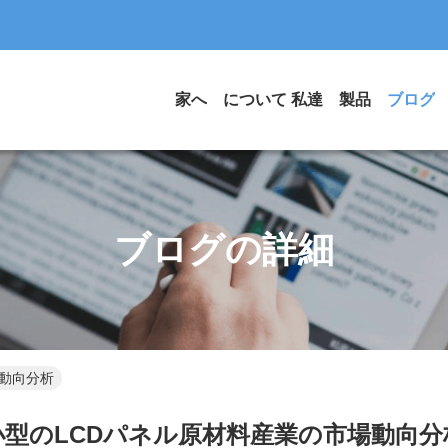
家へ
について 私達
製品
ブログ
ブログの詳細
場動向分析
小型のLCDパネル原材料産業の市場動向分