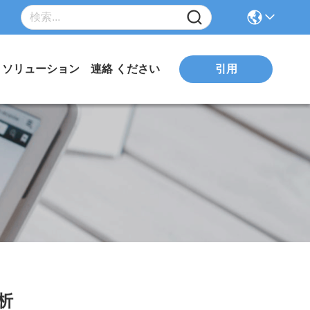
引用
ソリューション
連絡 ください
析