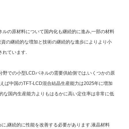
ネルの原材料について国内化も継続的に進み,一部の材料
D投資の継続的な増加と技術の継続的な進歩によりより小
されています.
分野での小型LCDパネルの需要供給側では,いくつかの原
中国のTFT-LCD混合結晶生産能力は2025年に増加
論的な国内生産能力よりもはるかに高い定住率は非常に低
めに,継続的に性能を改善する必要があります.液晶材料