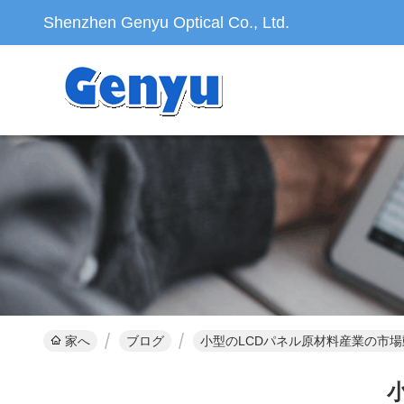
Shenzhen Genyu Optical Co., Ltd.
家へ
ブログ
小型のLCDパネル原材料産業の市