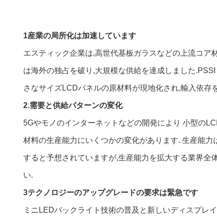
1産業の局所化は加速しています
エスティック企業は,高世代基板ガラスなどの上流コア材
は海外の独占を破り,大規模な供給を達成しました.PS
さなサイズLCDパネルの原材料が現地化され,輸入依存
2.
需要と供給パターンの変化
5Gやモノのインターネットなどの開発により 小型のL
材料の生産能力にいくつかの変化があります. 生産能力は
すると予想されていますが,生産能力を拡大する業界全
い.
3テクノロジーのアップグレードの要求は緊急です
ミニLEDバックライト技術の普及と新しいディスプレイ