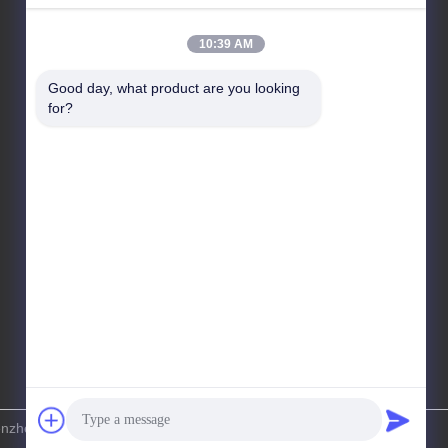
10:39 AM
住所
Good day, what product are you looking 
アドレス
for?
5階8階 華フェン国際スマートメイドシティ シャジンバ
オアン シェンゼン 広東 中国
テレ
86-755-27856531
 Genyu Optical Co., Ltd. すべて 権利は保護されています.