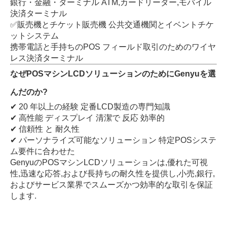
銀行・金融・ターミナル ATM,カードリーダー,モバイル
決済ターミナル
✅販売機とチケット販売機 公共交通機関とイベントチケ
ットシステム
携帯電話と手持ちのPOS フィールド取引のためのワイヤ
レス決済ターミナル
なぜPOSマシンLCDソリューションのためにGenyuを選
んだのか?
✔ 20 年以上の経験 定番LCD製造の専門知識
✔ 高性能 ディスプレイ 清潔で 反応 効率的
✔ 信頼性 と 耐久性
✔ パーソナライズ可能なソリューション 特定POSシステ
ム要件に合わせた
GenyuのPOSマシンLCDソリューションは,優れた可視
性,迅速な応答,および長持ちの耐久性を提供し,小売,銀行,
およびサービス業界でスムーズかつ効率的な取引を保証
します.